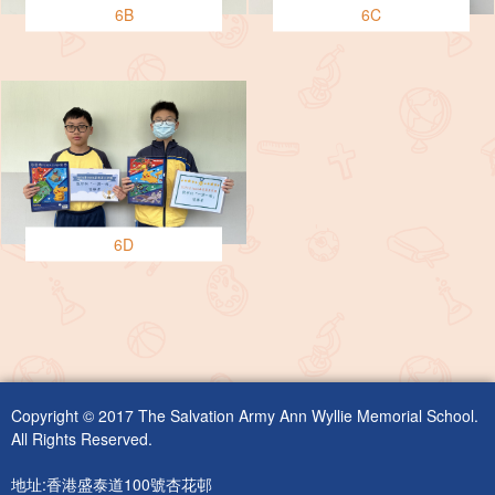
6B
6C
6D
Copyright © 2017 The Salvation Army Ann Wyllie Memorial School.
All Rights Reserved.
地址:香港盛泰道100號杏花邨