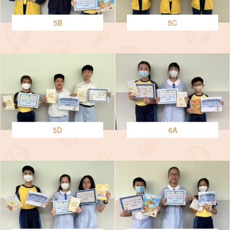
5B
5C
5D
6A