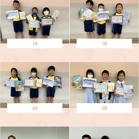
1A
1B
2A
2B