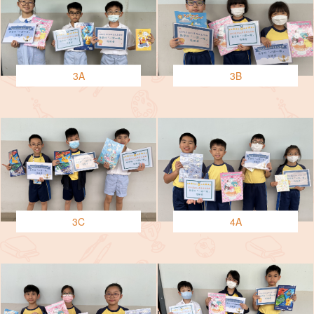
3A
3B
3C
4A