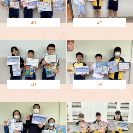
4B
4C
4D
5A