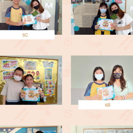
5C
6B