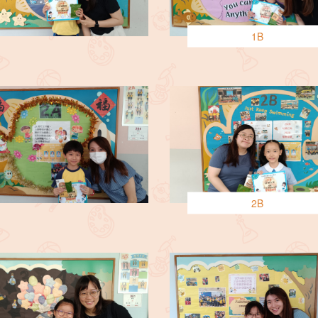
1B
2B