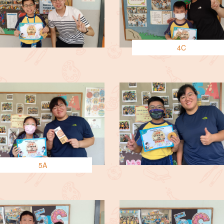
4C
5A