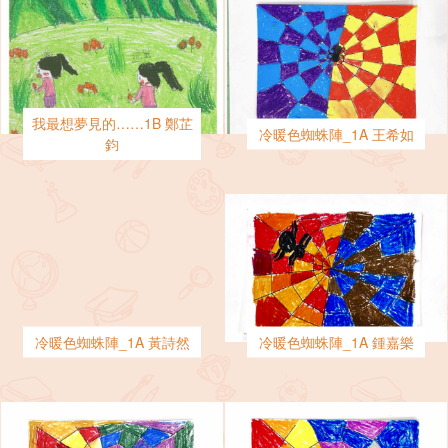
我最想夢見的……1B 鄭芷
冷暖色蜘蛛陣_1A 王希如
鈞
冷暖色蜘蛛陣_1A 黃詩然
冷暖色蜘蛛陣_1A 鍾嘉樂