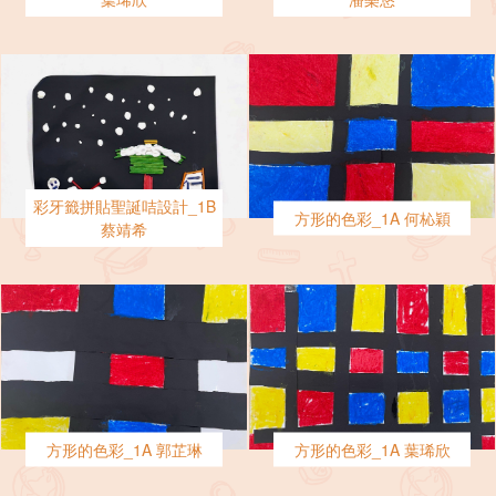
彩牙籤拼貼聖誕咭設計_1B
方形的色彩_1A 何杺穎
蔡靖希
方形的色彩_1A 郭芷琳
方形的色彩_1A 葉琋欣