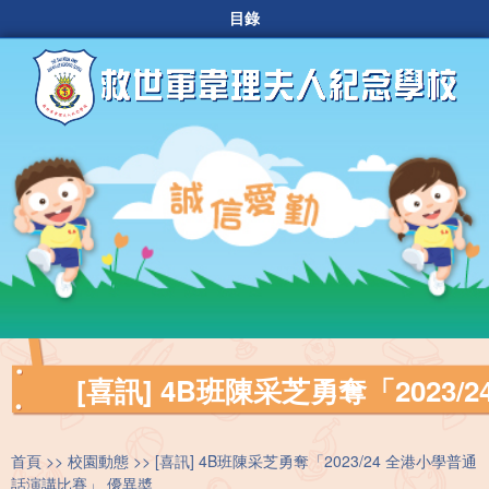
目錄
[喜訊] 4B班陳采芝勇奪「2023
首頁
校園動態
[喜訊] 4B班陳采芝勇奪「2023/24 全港小學普通
話演講比賽」 優異奬