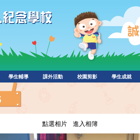
學生輔導
課外活動
校園剪影
學生成就
5
點選相片 進入相簿