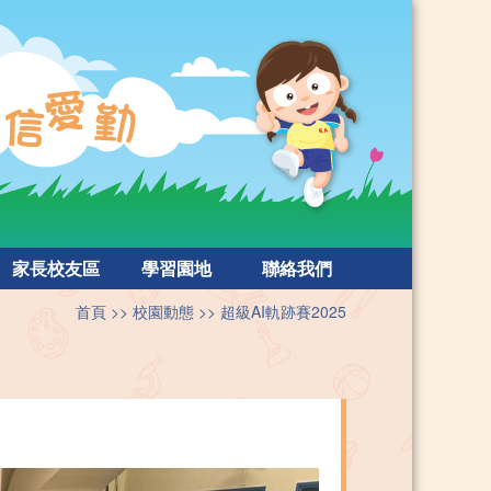
家長校友區
學習園地
聯絡我們
首頁
校園動態
超級AI軌跡賽2025