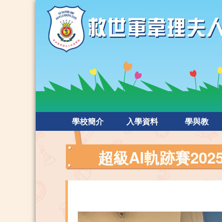
學校簡介
入學資料
學與教
超級AI軌跡賽202