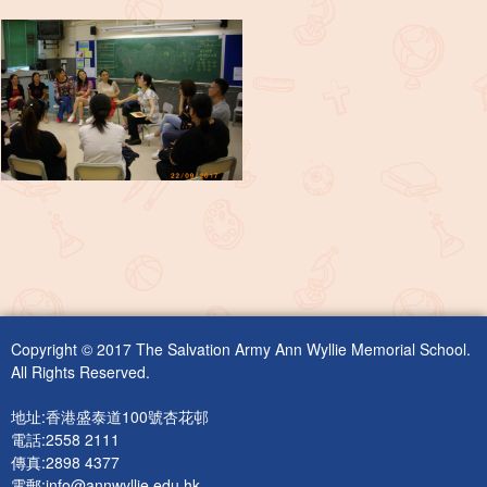
Copyright © 2017 The Salvation Army Ann Wyllie Memorial School.
All Rights Reserved.
地址:香港盛泰道100號杏花邨
電話:2558 2111
傳真:2898 4377
電郵:
info@annwyllie.edu.hk