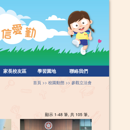
家長校友區
學習園地
聯絡我們
首頁
校園動態
參觀立法會
顯示 1-48 筆, 共 105 筆。