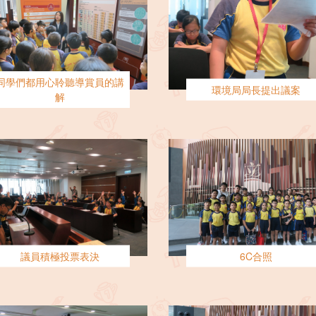
同學們都用心聆聽導賞員的講
環境局局長提出議案
解
議員積極投票表決
6C合照