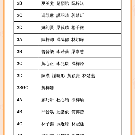
2B
夏英斐 趙顥貽 阮梓淇
2C
馮凱琳 譚羽晴 郭靖昕
2D
姚朗賢 梁毓麟 楊千微
3A
陳梓聰 馮藹儒 林翊琛
3B
曾晉樂 李若萳 梁嘉慧
3C
黃心正 李兆康 馮梓烽
3D
陳漢 謝曉彤 黃穎資 林楚燕
3SGC
黃梓姍
4A
廖巧沂 杜心穎 徐梓瑜
4B
邱晉淏 藍皓俊 何博蕾
4C
林子樂 馮近謄 林冠廷