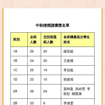
中秋猜燈謎獲獎名單
全班
交回答題
各班獲最高分學生
班別
人數
紙人數
姓名
1A
26
20
鍾采妮
1B
24
20
王俊傑
1C
25
19
李信嵐
1D
23
15
郭縉澔
梁焯盈 吳綽瑩 李
2A
26
24
凱彤 關寶康
2B
23
6
李倩雯