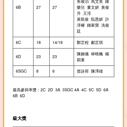
朱俊滔 馬艾美 鍾
6B
27
27
樂兒 董文妍 黃俊
升 王滢
黃凱俊 阮恩妍 許
淳權 鍾家寶 冼俊
廷
6C
18
14/18
鄭芷程 鄺芷琪
陳婉儀 林曉楓 楊
6D
23
23
穎童
6SGC
8
6
曾詠荷 陳澤雄
最高參與率獎：2C 2D 3A 3SGC 4A 4C 5C 5D 6A
6B 6D
級大獎