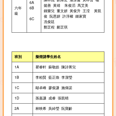
6A
懿善 黃靖 朱俊滔 馬艾美
六年
6B
鍾樂兒 董文妍 黃俊升 王滢 黃凱
級
俊 阮恩妍 許淳權 鍾家寶
6C
冼俊廷
鄭芷程 鄺芷琪
班別
擬燈謎學生姓名
1A
瞿睿軒 蘇敬皓 陳詩菁兒
1B
李柏賢 藍正煥 李潔瑩
1C
鄔卓峰 廖俊謙 施偉諾
1D
孫嘉謙 成睿 張凱晴
2A
林映希 吳綽瑩 阮寶齡