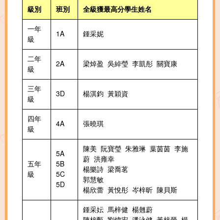
級別
班別
全級獲最高分學生姓名
一年
1A
鍾采妮
級
二年
2A
梁焯盈 吳綽瑩 李凱彤 關寶康
級
三年
3D
楊淇鈞 黃穎資
級
四年
4A
張曉琪
級
陳美 阮寶瑩 朱雅琳 葉茵茵 李施
5A
蔚 洪雍幸
五年
5B
楊樂詩 梁喬茗
級
5C
郭慧敏
5D
楊欣蕾 黃悅彤 岑梓昕 陳貝斯
鍾采妘 馬梓健 楊翹蔚
陳梓甄 劉煒宏 潘泳健 黃梓晉 楊