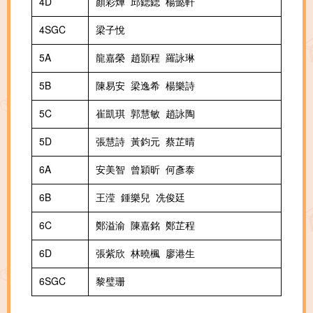
4D
顏彩燁 邱鍶鍶 楊懿軒
4SGC
梁子悅
5A
龍嘉榮 趙顥程 羅詠琳
5B
陳易安 梁逸希 楊樂詩
5C
崔凱琪 郭慧敏 趙詠陶
5D
張慧詩 黃鈞元 蔡芷晴
6A
安美智 曾穎昕 何彥泰
6B
王滢 鍾樂兒 冼俊廷
6C
鄭溢渝 陳嘉銘 鄭芷程
6D
張紫欣 林曉楓 廖港生
6SGC
黎璧珊