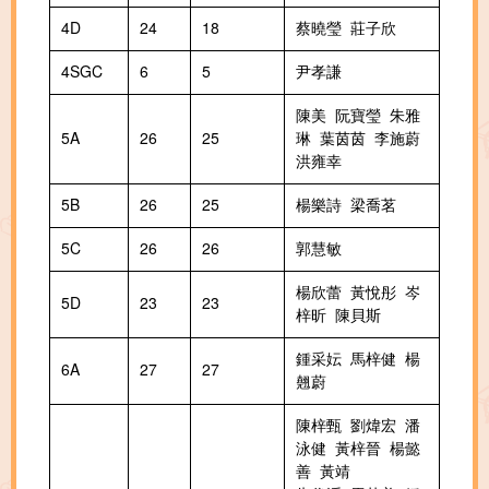
4D
24
18
蔡曉瑩 莊子欣
4SGC
6
5
尹孝謙
陳美 阮寶瑩 朱雅
5A
26
25
琳 葉茵茵 李施蔚
洪雍幸
5B
26
25
楊樂詩 梁喬茗
5C
26
26
郭慧敏
楊欣蕾 黃悅彤 岑
5D
23
23
梓昕 陳貝斯
鍾采妘 馬梓健 楊
6A
27
27
翹蔚
陳梓甄 劉煒宏 潘
泳健 黃梓晉 楊懿
善 黃靖