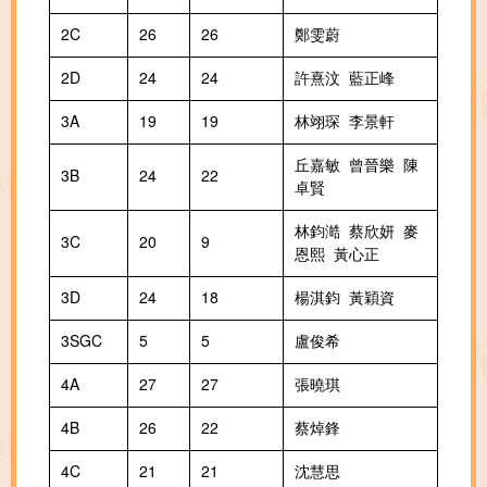
2C
26
26
鄭雯蔚
2D
24
24
許熹汶 藍正峰
3A
19
19
林翊琛 李景軒
丘嘉敏 曾晉樂 陳
3B
24
22
卓賢
林鈞澔 蔡欣妍 麥
3C
20
9
恩熙 黃心正
3D
24
18
楊淇鈞 黃穎資
3SGC
5
5
盧俊希
4A
27
27
張曉琪
4B
26
22
蔡焯鋒
4C
21
21
沈慧思