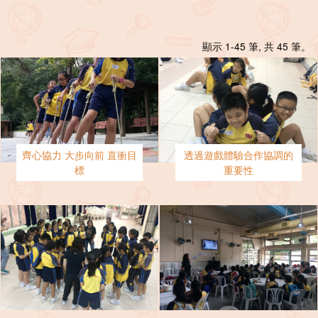
顯示 1-45 筆, 共 45 筆。
齊心協力 大步向前 直衝目
透過遊戲體驗合作協調的
標
重要性