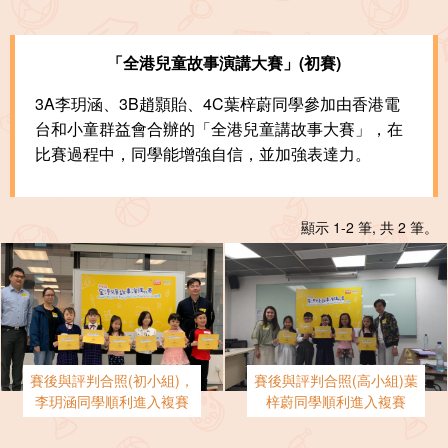
「全港兒童故事演講大賽」(初賽)
3A李玥涵、3B趙顥貽、4C葉梓蔚同學參加由香港電
台和小童群益會合辦的「全港兒童講故事大賽」，在
比賽過程中，同學能增強自信，並加強表達力。
顯示 1-2 筆, 共 2 筆。
賽後與評判合照(初小組)，
賽後與評判合照(高小組)葉
李玥涵同學順利進入複賽
梓蔚同學順利進入複賽