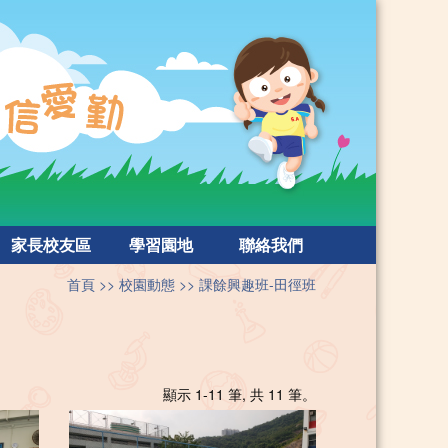
家長校友區
學習園地
聯絡我們
首頁
校園動態
課餘興趣班-田徑班
顯示 1-11 筆, 共 11 筆。