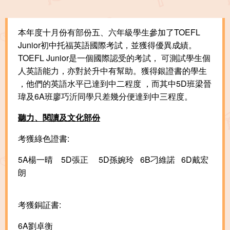
本年度十月份有部份五、六年級學生參加了TOEFL
Junior初中托福英語國際
考試，並獲得優異成績。
TOEFL Junior是一個國際認受的考試， 可測試學生個
人英語能力，亦對於升中有幫助。獲得銀證書的學生
，他們的英語水平已達到中二程度 ，而其中5D班梁晉
瑋及6A班廖巧沂同學只差幾分便達到中三程度。
聽力、閱讀及文化部份
考獲綠色證書:
5A楊一晴 5D張正 5D孫婉玲 6B刁維諾 6D戴宏
朗
考獲銅証書:
6A劉卓衡