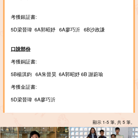
考獲銀証書:
5D梁晉瑋 6A郭昭妤 6A廖巧沂 6B沙政謙
口說部份
考獲銅証書:
5B楊淇鈞 6A朱晉昊 6A郭昭妤 6B 謝蔚瑜
考獲金証書:
5D梁晉瑋 6A廖巧沂
顯示 1-5 筆, 共 5 筆。