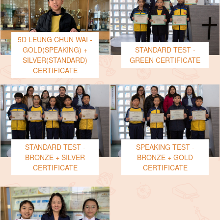
5D LEUNG CHUN WAI -
GOLD(SPEAKING) +
STANDARD TEST -
SILVER(STANDARD)
GREEN CERTIFICATE
CERTIFICATE
STANDARD TEST -
SPEAKING TEST -
BRONZE + SILVER
BRONZE + GOLD
CERTIFICATE
CERTIFICATE