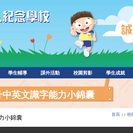
學生輔導
課外活動
校園剪影
學生成就
升中英文識字能力小錦囊
首頁
校
力小錦囊