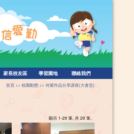
家長校友區
學習園地
聯絡我們
首頁
校園動態
何紫作品分享講座(大會堂)
顯示 1-29 筆, 共 29 筆。