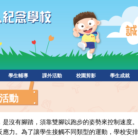
學生輔導
課外活動
校園剪影
學生成就
活動
，是沒有腳踏，須靠雙腳以跑步的姿勢來控制速度
反應力。為了讓學生接觸不同類型的運動，學校安