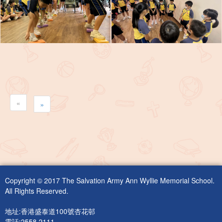
«
»
Copyright © 2017 The Salvation Army Ann Wyllie Memorial School.
All Rights Reserved.
地址:香港盛泰道100號杏花邨
電話:2558 2111