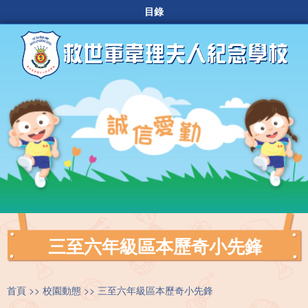
目錄
三至六年級區本歷奇小先鋒
首頁
校園動態
三至六年級區本歷奇小先鋒