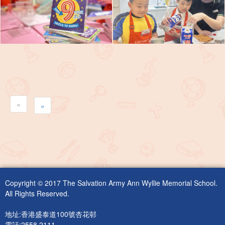
«
»
Copyright © 2017 The Salvation Army Ann Wyllie Memorial School.
All Rights Reserved.
地址:香港盛泰道100號杏花邨
電話:2558 2111