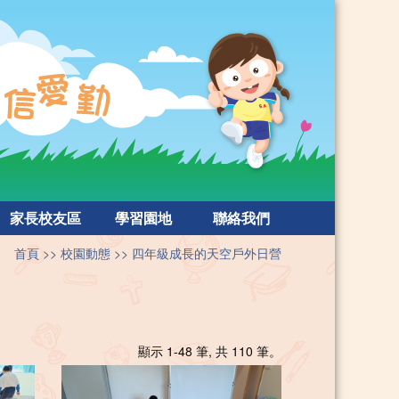
家長校友區
學習園地
聯絡我們
首頁
校園動態
四年級成長的天空戶外日營
顯示 1-48 筆, 共 110 筆。