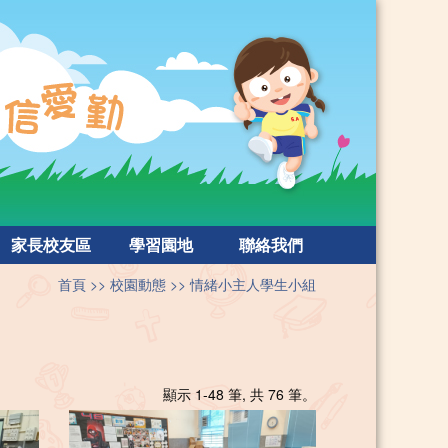
家長校友區
學習園地
聯絡我們
首頁
校園動態
情緒小主人學生小組
顯示 1-48 筆, 共 76 筆。