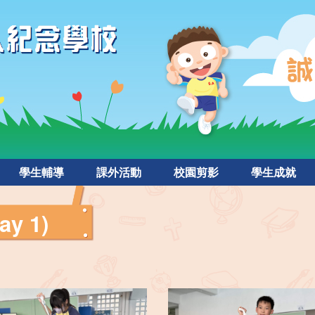
學生輔導
課外活動
校園剪影
學生成就
y 1)