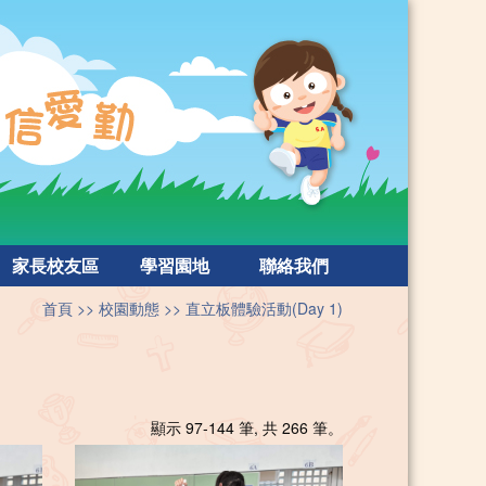
家長校友區
學習園地
聯絡我們
首頁
校園動態
直立板體驗活動(Day 1)
顯示 97-144 筆, 共 266 筆。