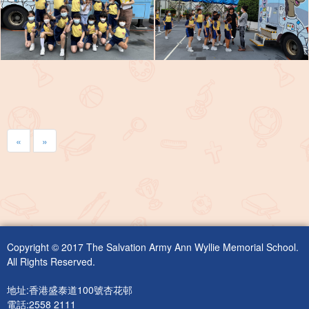
«
»
Copyright © 2017 The Salvation Army Ann Wyllie Memorial School.
All Rights Reserved.
地址:香港盛泰道100號杏花邨
電話:2558 2111