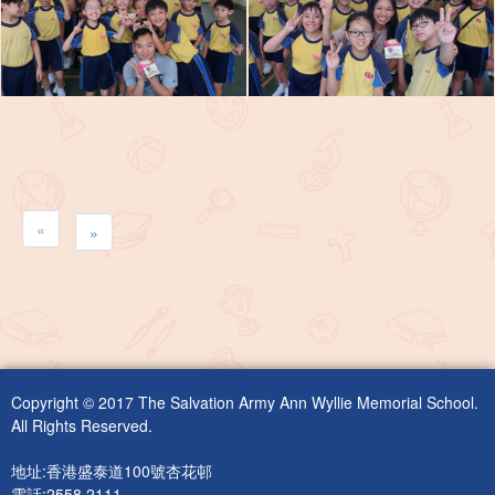
«
»
Copyright © 2017 The Salvation Army Ann Wyllie Memorial School.
All Rights Reserved.
地址:香港盛泰道100號杏花邨
電話:2558 2111