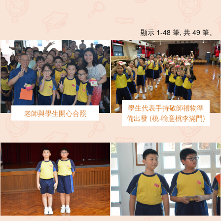
顯示 1-48 筆, 共 49 筆。
學生代表手持敬師禮物準
老師與學生開心合照
備出發 (桃-喻意桃李滿門)