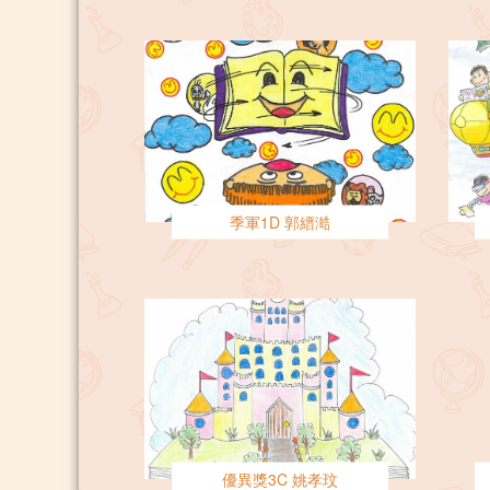
季軍1D 郭縉澔
優異獎3C 姚孝玟