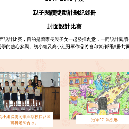
親子閱讀獎勵計劃紀錄冊
封面設計比賽
面設計比賽，目的是讓家長與子女一起發揮創意，一同設計閱讀冊
及同學的熱心參與。初小組及高小組冠軍作品將會印製作閱讀冊封
高小組得獎同學與蔡校長及圖
冠軍2C 馮凱琳
書科老師合照。