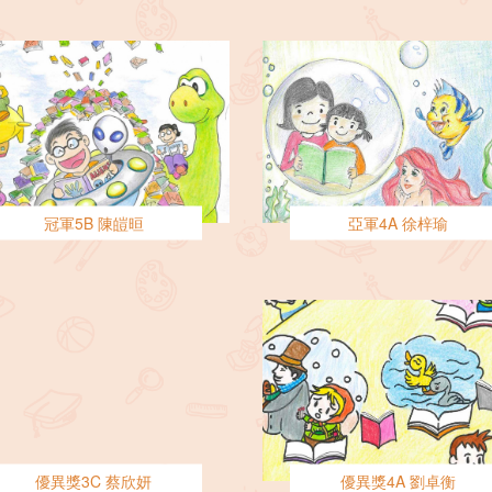
冠軍5B 陳皚晅
亞軍4A 徐梓瑜
優異獎3C 蔡欣妍
優異獎4A 劉卓衡