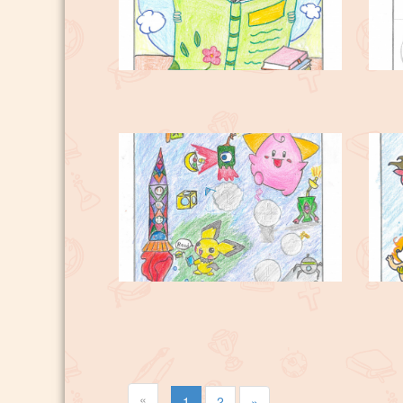
«
1
2
»