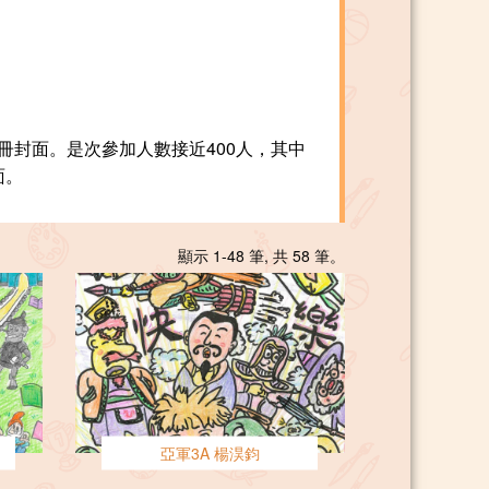
封面。是次參加人數接近400人，其中
面。
顯示 1-48 筆, 共 58 筆。
亞軍3A 楊淏鈞