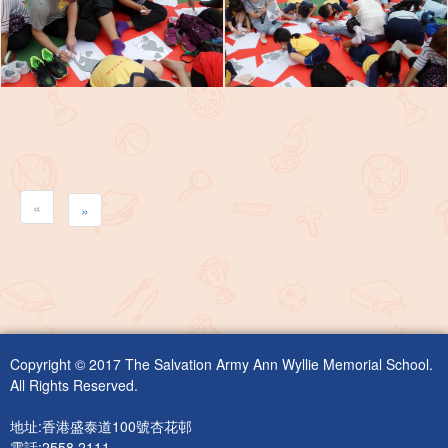
«
»
Copyright © 2017 The Salvation Army Ann Wyllie Memorial School.
All Rights Reserved.
地址:香港盛泰道100號杏花邨
電話:2558 2111