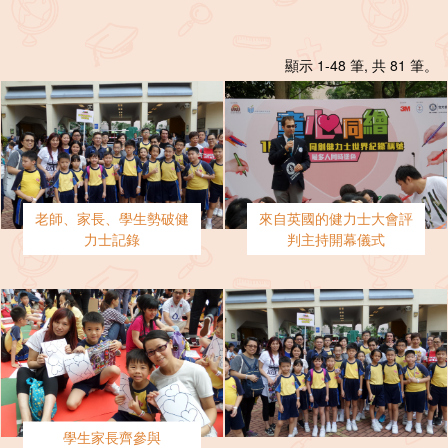
顯示 1-48 筆, 共 81 筆。
老師、家長、學生勢破健
來自英國的健力士大會評
力士記錄
判主持開幕儀式
學生家長齊參與