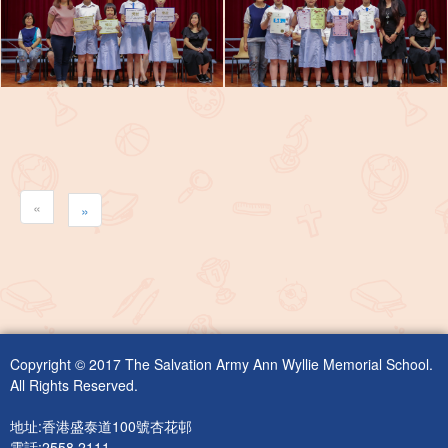
«
»
Copyright © 2017 The Salvation Army Ann Wyllie Memorial School.
All Rights Reserved.
地址:香港盛泰道100號杏花邨
電話:2558 2111