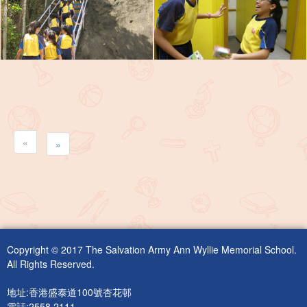
«
»
Copyright © 2017 The Salvation Army Ann Wyllie Memorial School.
All Rights Reserved.
地址:香港盛泰道100號杏花邨
電話:2558 2111