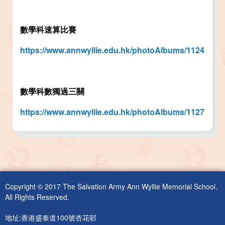
數學科速算比賽
https://www.annwyllie.edu.hk/photoAlbums/1124
數學科數獨過三關
https://www.annwyllie.edu.hk/photoAlbums/1127
Copyright © 2017 The Salvation Army Ann Wyllie Memorial School.
All Rights Reserved.
地址:香港盛泰道100號杏花邨