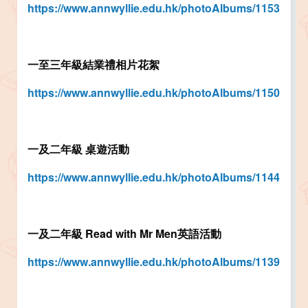
https://www.annwyllie.edu.hk/photoAlbums/1153
一至三年級結業禮相片花絮
https://www.annwyllie.edu.hk/photoAlbums/1150
一及二年級 桌遊活動
https://www.annwyllie.edu.hk/photoAlbums/1144
一及二年級 Read with Mr Men英語活動
https://www.annwyllie.edu.hk/photoAlbums/1139