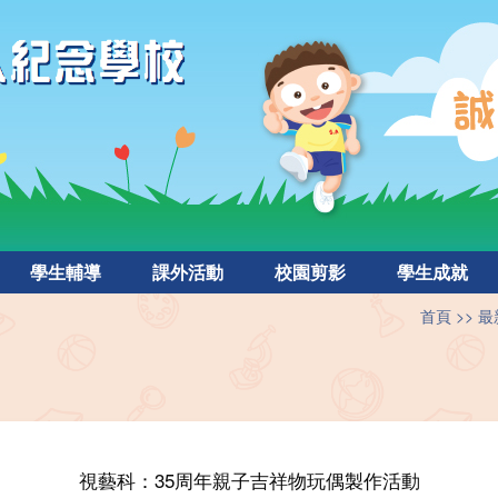
學生輔導
課外活動
校園剪影
學生成就
首頁
最
視藝科：35周年親子吉祥物玩偶製作活動