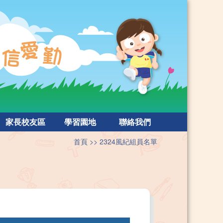
家長校友區
學習園地
聯絡我們
首頁
2324風紀組員名單