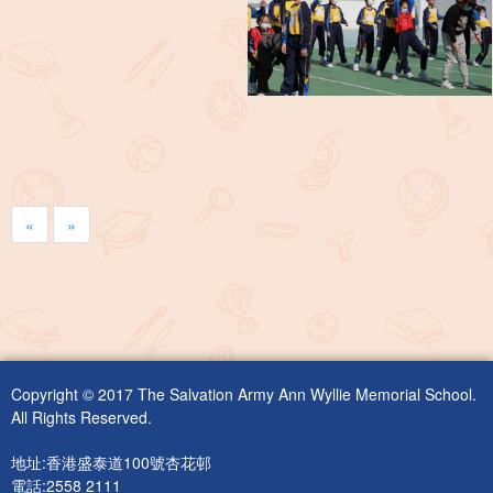
«
»
Copyright © 2017 The Salvation Army Ann Wyllie Memorial School.
All Rights Reserved.
地址:香港盛泰道100號杏花邨
電話:2558 2111