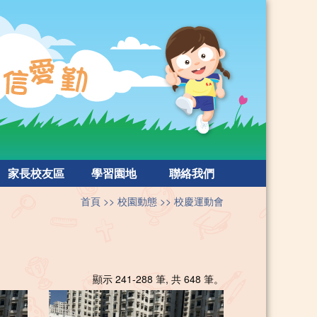
家長校友區
學習園地
聯絡我們
首頁
校園動態
校慶運動會
顯示 241-288 筆, 共 648 筆。