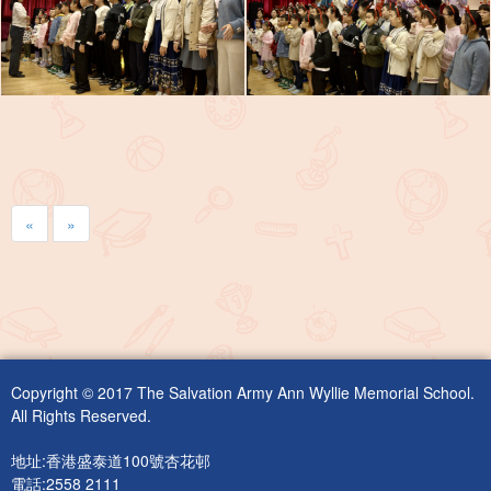
«
»
Copyright © 2017 The Salvation Army Ann Wyllie Memorial School.
All Rights Reserved.
地址:香港盛泰道100號杏花邨
電話:2558 2111