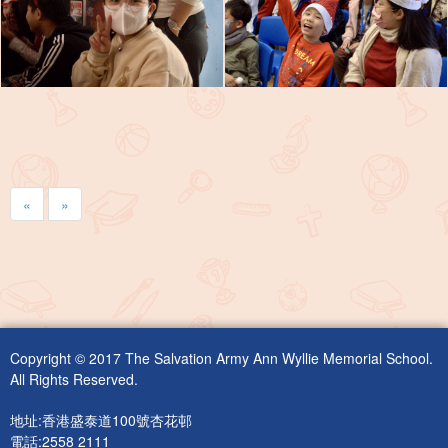
«
»
Copyright © 2017 The Salvation Army Ann Wyllie Memorial School.
All Rights Reserved.
地址:香港盛泰道100號杏花邨
電話:2558 2111