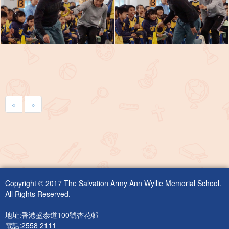
«
»
Copyright © 2017 The Salvation Army Ann Wyllie Memorial School.
All Rights Reserved.
地址:香港盛泰道100號杏花邨
電話:2558 2111