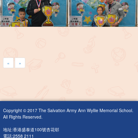
«
»
Copyright © 2017 The Salvation Army Ann Wyllie Memorial School.
All Rights Reserved.
地址:香港盛泰道100號杏花邨
電話:2558 2111